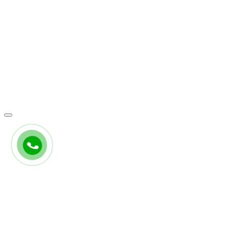
sản phẩm
Thực phẩm bảo vệ sức khỏe
Thuốc
Mỹ phẩm
Trang thiết bị y tế
kết nối
Tin tức
Liên hệ
Sơ đồ website